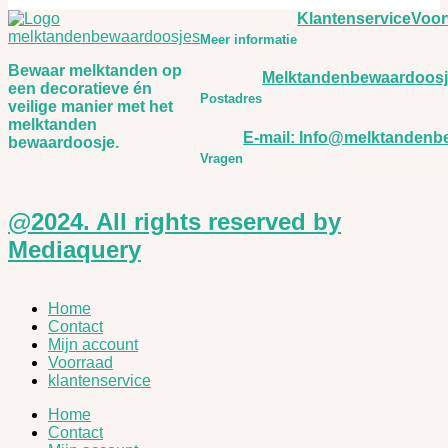
Klantenservice
Voor
Meer informatie
Bewaar melktanden op
Melktandenbewaardoosj
een decoratieve én
Postadres
veilige manier met het
melktanden
E-mail: Info@melktandenb
bewaardoosje.
Vragen
@2024. All rights reserved by
Mediaquery
Home
Contact
Mijn account
Voorraad
klantenservice
Home
Contact