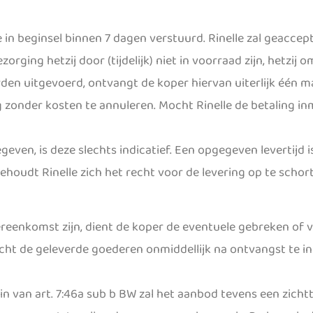
 in beginsel binnen 7 dagen verstuurd. Rinelle zal geacc
rging hetzij door (tijdelijk) niet in voorraad zijn, hetzij
rden uitgevoerd, ontvangt de koper hiervan uiterlijk één m
g zonder kosten te annuleren. Mocht Rinelle de betaling in
egeven, is deze slechts indicatief. Een opgegeven levertijd
behoudt Rinelle zich het recht voor de levering op te schor
reenkomst zijn, dient de koper de eventuele gebreken of
licht de geleverde goederen onmiddellijk na ontvangst te 
 zin van art. 7:46a sub b BW zal het aanbod tevens een zic