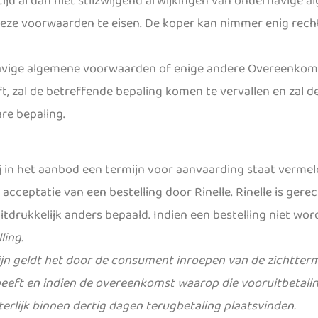
ijd al dan niet stilzwijgend afwijkingen van onderhavige 
deze voorwaarden te eisen. De koper kan nimmer enig recht 
avige algemene voorwaarden of enige andere Overeenkomst
ft, zal de betreffende bepaling komen te vervallen en zal 
are bepaling.
nzij in het aanbod een termijn voor aanvaarding staat vermel
cceptatie van een bestelling door Rinelle. Rinelle is gere
itdrukkelijk anders bepaald. Indien een bestelling niet w
ling.
mijn geldt het door de consument inroepen van de zichtter
eeft en indien de overeenkomst waarop die vooruitbetalin
erlijk binnen dertig dagen terugbetaling plaatsvinden.