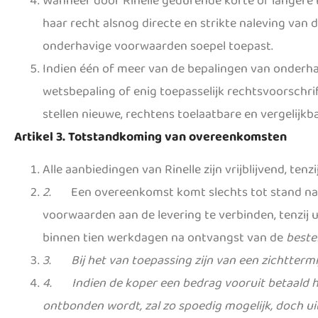
Wanneer door Rinelle gedurende korte of langere t
haar recht alsnog directe en strikte naleving van 
onderhavige voorwaarden soepel toepast.
Indien één of meer van de bepalingen van onderh
wetsbepaling of enig toepasselijk rechtsvoorschri
stellen nieuwe, rechtens toelaatbare en vergelijkb
Artikel 3. Totstandkoming van overeenkomsten
Alle aanbiedingen van Rinelle zijn vrijblijvend, te
2.
Een overeenkomst komt slechts tot stand na a
voorwaarden aan de levering te verbinden, tenzij u
binnen tien werkdagen na ontvangst van de
bestel
3.
Bij het van toepassing zijn van een zichtter
4.
Indien de koper een bedrag vooruit betaald h
ontbonden wordt, zal zo spoedig mogelijk, doch uit