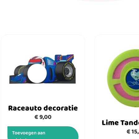
Raceauto decoratie
€
9,00
Lime Tand
€
15
Toevoegen aan