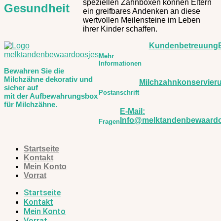
speziellen Zahnboxen können Eltern
Gesundheit
ein greifbares Andenken an diese
wertvollen Meilensteine im Leben
ihrer Kinder schaffen.
Kundenbetreuung
Mehr
Informationen
Bewahren Sie die
Milchzähne dekorativ und
Milchzahnkonservier
sicher auf
Postanschrift
mit der Aufbewahrungsbox
für Milchzähne.
E-Mail:
Info@melktandenbewaardo
Fragen
Startseite
Kontakt
Mein Konto
Vorrat
Startseite
Kontakt
Mein Konto
Vorrat