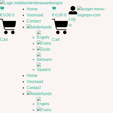
Ga
naar
Home
de
€
0,00
0
Voorraad
€
0,00
0
Log
inhoud
Contact
in
Cart
Cart
Home
Voorraad
Contact