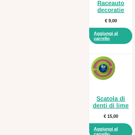
Raceauto
decoratie
€
9,00
Aggiungi al
carrello
Scatola di
denti di lime
€
15,00
Aggiungi al
carrello