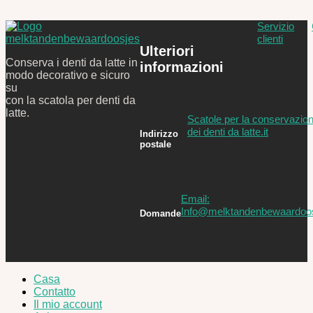
Servizio
clienti
Ulteriori
Conserva i denti da latte in
informazioni
modo decorativo e sicuro
su
con la scatola per denti da
latte.
Scatole per la conservazio
dei denti da latte.it
Indirizzo
postale
Email:
Info@melktandenbewaardoos
Domande
Casa
Contatto
Il mio account