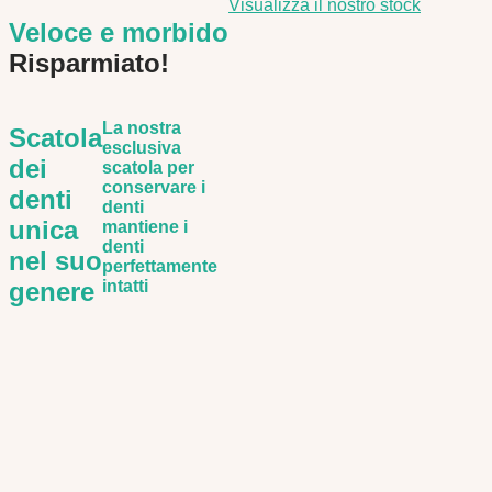
Visualizza il nostro stock
Veloce e morbido
Risparmiato!
La nostra
Scatola
esclusiva
dei
scatola per
conservare i
denti
denti
unica
mantiene i
denti
nel suo
perfettamente
genere
intatti