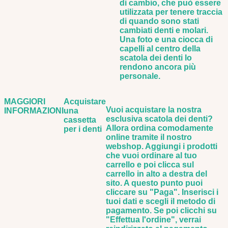
di cambio, che può essere
utilizzata per tenere traccia
di quando sono stati
cambiati denti e molari.
Una foto e una ciocca di
capelli al centro della
scatola dei denti lo
rendono ancora più
personale.
MAGGIORI
Acquistare
Vuoi acquistare la nostra
INFORMAZIONI
una
esclusiva scatola dei denti?
cassetta
Allora ordina comodamente
per i denti
online tramite il nostro
webshop. Aggiungi i prodotti
che vuoi ordinare al tuo
carrello e poi clicca sul
carrello in alto a destra del
sito. A questo punto puoi
cliccare su "Paga". Inserisci i
tuoi dati e scegli il metodo di
pagamento. Se poi clicchi su
"Effettua l'ordine", verrai